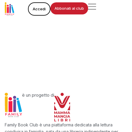
Vai
Abbonati al club
Accedi
al
contenuto
è un progetto di
Family Book Club è una piattaforma dedicata alla lettura
condivisa in famiglia, nata da una libreria indipendente per