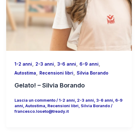
,
,
,
,
1-2 anni
2-3 anni
3-6 anni
6-9 anni
,
,
Autostima
Recensioni libri
Silvia Borando
Gelato! – Silvia Borando
Lascia un commento
/
1-2 anni
,
2-3 anni
,
3-6 anni
,
6-9
anni
,
Autostima
,
Recensioni libri
,
Silvia Borando
/
francesco.loseto@tready.it