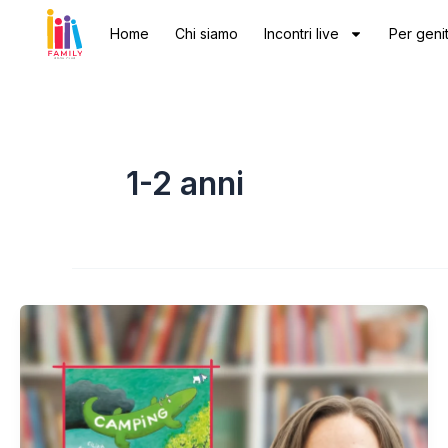
Vai
Home
Chi siamo
Incontri live
Per genit
al
contenuto
1-2 anni