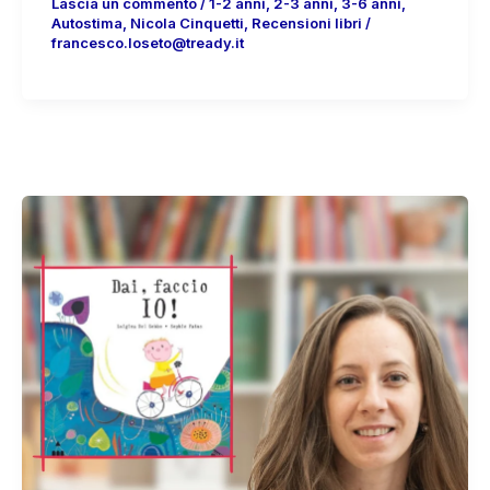
Lascia un commento
/
1-2 anni
,
2-3 anni
,
3-6 anni
,
Autostima
,
Nicola Cinquetti
,
Recensioni libri
/
francesco.loseto@tready.it