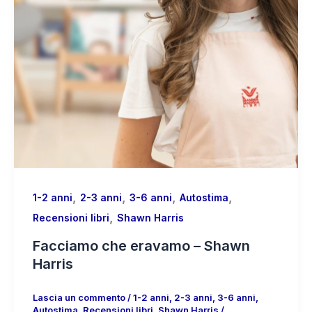
,
,
,
,
1-2 anni
2-3 anni
3-6 anni
Autostima
,
Recensioni libri
Shawn Harris
Facciamo che eravamo – Shawn
Harris
Lascia un commento
/
1-2 anni
,
2-3 anni
,
3-6 anni
,
Autostima
,
Recensioni libri
,
Shawn Harris
/