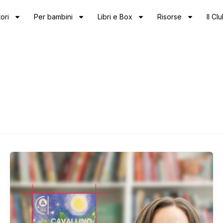
ori
Per bambini
Libri e Box
Risorse
Il Cl