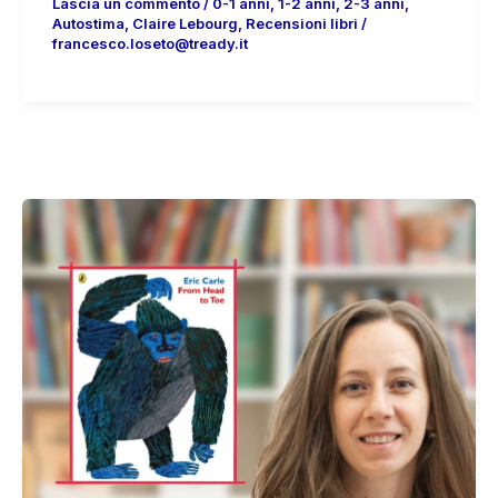
Lascia un commento
/
0-1 anni
,
1-2 anni
,
2-3 anni
,
Autostima
,
Claire Lebourg
,
Recensioni libri
/
francesco.loseto@tready.it