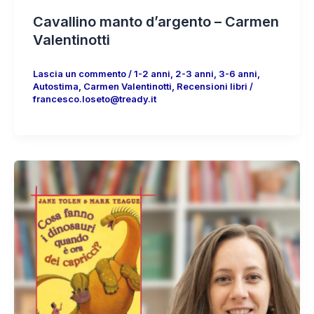
Cavallino manto d’argento – Carmen
Valentinotti
Lascia un commento
/
1-2 anni
,
2-3 anni
,
3-6 anni
,
Autostima
,
Carmen Valentinotti
,
Recensioni libri
/
francesco.loseto@tready.it