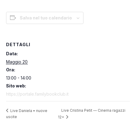
Salva nel tuo calendario
DETTAGLI
Data:
Maggio 20
Ora:
13:00 - 14:00
Sito web:
https://portale.familybookclub.it
Live Cristina Petit — Cinema ragazzi
Live Daniela • nuove
uscite
12+