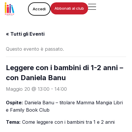
Vai
Abbonati al club
Accedi
al
contenuto
« Tutti gli Eventi
Questo evento è passato.
Leggere con i bambini di 1-2 anni –
con Daniela Banu
Maggio 20 @ 13:00
-
14:00
Ospite:
Daniela Banu – titolare Mamma Mangia Libri
e Family Book Club
Tema:
Come leggere con i bambini tra 1 e 2 anni