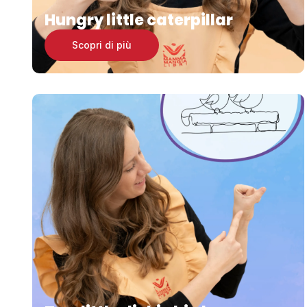
Hungry little caterpillar
Scopri di più