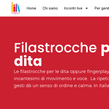
Vai
Home
Chi siamo
Incontri live
Per genit
al
contenuto
Filastrocche
p
dita
Le filastrocche per le dita oppure fingerpla
incantesimi di movimento e voce. La ripeti
gesti dà un senso di ordine e calma. In itali