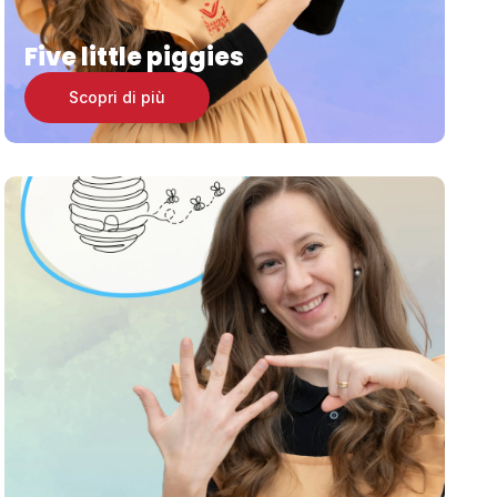
Five little piggies
Scopri di più