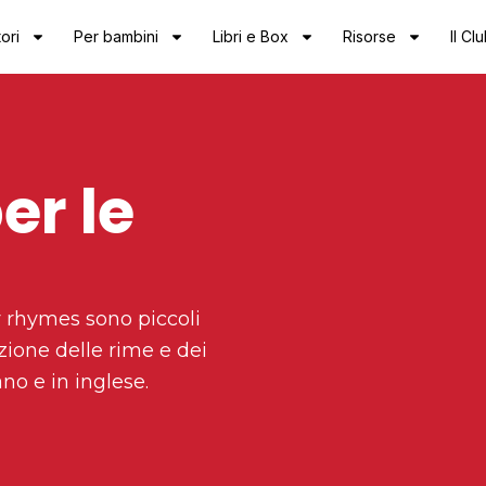
ori
Per bambini
Libri e Box
Risorse
Il Cl
er le
y rhymes sono piccoli
zione delle rime e dei
ano e in inglese.