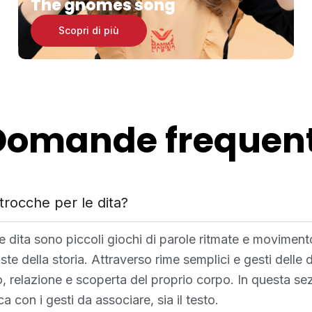
The gnomes song
Scopri di più
Domande frequent
trocche per le dita?
le dita sono piccoli giochi di parole ritmate e movimento
te della storia. Attraverso rime semplici e gesti delle d
 relazione e scoperta del proprio corpo. In questa sezio
ca con i gesti da associare, sia il testo.