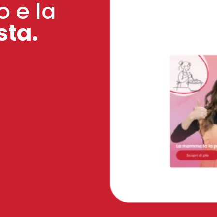
o e la
sta.