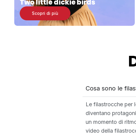
Two little dickie birds
Scopri di più
Cosa sono le filas
Le filastrocche per 
diventano protagonis
un momento di ritmo,
video della filastroc