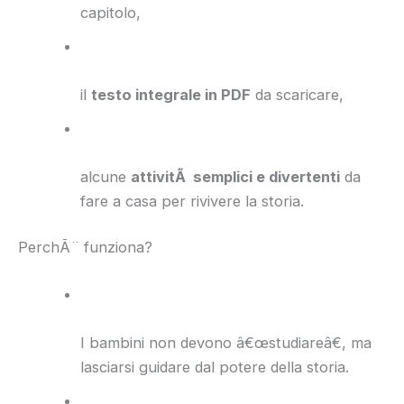
capitolo,
il
testo integrale in PDF
da scaricare,
alcune
attivitÃ semplici e divertenti
da
fare a casa per rivivere la storia.
PerchÃ¨ funziona?
I bambini non devono â€œstudiareâ€, ma
lasciarsi guidare dal potere della storia.