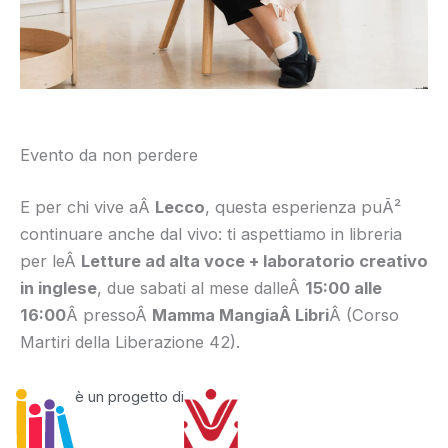
Evento da non perdere
E per chi vive aÂ
Lecco
, questa esperienza puÃ²
continuare anche dal vivo: ti aspettiamo in libreria
per leÂ
Letture ad alta voce + laboratorio creativo
in inglese
, due sabati al mese dalleÂ
15:00 alle
16:00
Â pressoÂ
Mamma MangiaÂ
Libri
Â (Corso
Martiri della Liberazione 42).
è un progetto di