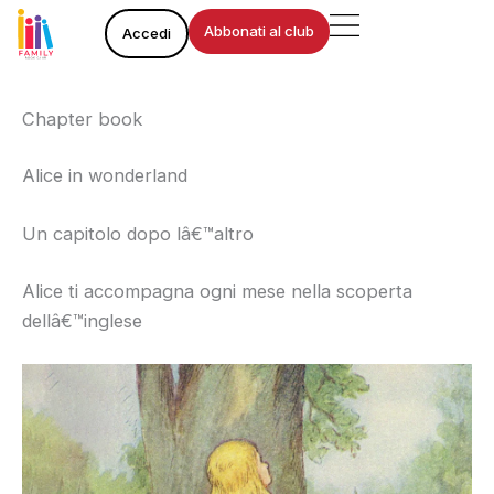
Vai
Abbonati al club
Accedi
al
contenuto
Chapter book
Alice in wonderland
Un capitolo dopo lâ€™altro
Alice ti accompagna ogni mese nella scoperta
dellâ€™inglese