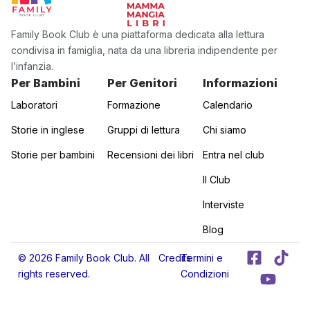
Family Book Club è una piattaforma dedicata alla lettura
condivisa in famiglia, nata da una libreria indipendente per
l’infanzia.
Per Bambini
Per Genitori
Informazioni
Laboratori
Formazione
Calendario
Storie in inglese
Gruppi di lettura
Chi siamo
Storie per bambini
Recensioni dei libri
Entra nel club
Il Club
Interviste
Blog
F
Y
T
© 2026 Family Book Club. All
Credits
Termini e
a
o
i
rights reserved.
Condizioni
c
u
k
e
t
t