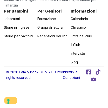
l’infanzia.
Per Bambini
Per Genitori
Informazioni
Laboratori
Formazione
Calendario
Storie in inglese
Gruppi di lettura
Chi siamo
Storie per bambini
Recensioni dei libri
Entra nel club
Il Club
Interviste
Blog
F
Y
T
© 2026 Family Book Club. All
Credits
Termini e
a
o
i
rights reserved.
Condizioni
c
u
k
e
t
t
b
u
o
o
b
k
o
e