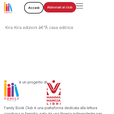
Vai
Abbonati al club
Accedi
al
contenuto
Kira Kira edizioni â€“Â casa editrice
è un progetto di
Family Book Club è una piattaforma dedicata alla lettura
condivisa in famiglia, nata da una libreria indipendente per