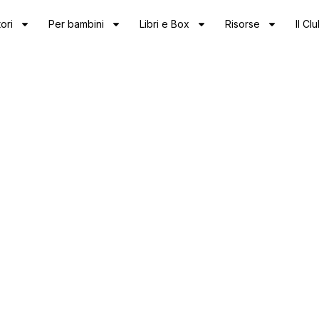
ori
Per bambini
Libri e Box
Risorse
Il Cl