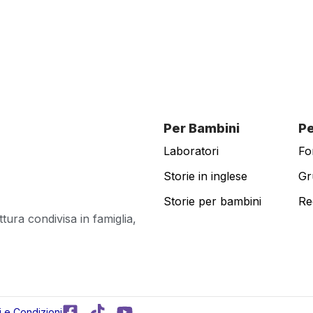
Per Bambini
Pe
Laboratori
Fo
Storie in inglese
Gr
Storie per bambini
Re
tura condivisa in famiglia,
F
T
Y
i e Condizioni