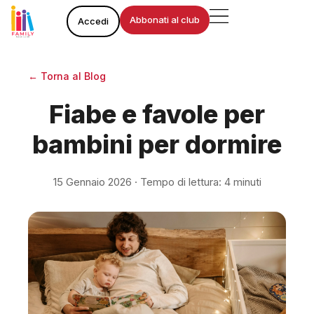
Vai
Abbonati al club
Accedi
al
contenuto
← Torna al Blog
Fiabe e favole per
bambini per dormire
15 Gennaio 2026 · Tempo di lettura: 4 minuti