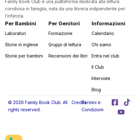
Family Book Club è una piattaforma dedicata alla lettura
condivisa in famiglia, nata da una libreria indipendente per
l’infanzia.
Per Bambini
Per Genitori
Informazioni
Laboratori
Formazione
Calendario
Storie in inglese
Gruppi di lettura
Chi siamo
Storie per bambini
Recensioni dei libri
Entra nel club
Il Club
Interviste
Blog
F
Y
T
© 2026 Family Book Club. All
Credits
Termini e
a
o
i
rights reserved.
Condizioni
c
u
k
e
t
t
b
u
o
o
b
k