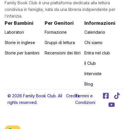
Family Book Club è una piattaforma dedicata alla lettura
condivisa in famiglia, nata da una libreria indipendente per
l’infanzia.
Per Bambini
Per Genitori
Informazioni
Laboratori
Formazione
Calendario
Storie in inglese
Gruppi di lettura
Chi siamo
Storie per bambini
Recensioni dei libri
Entra nel club
Il Club
Interviste
Blog
F
Y
T
© 2026 Family Book Club. All
Credits
Termini e
a
o
i
rights reserved.
Condizioni
c
u
k
e
t
t
b
u
o
o
b
k