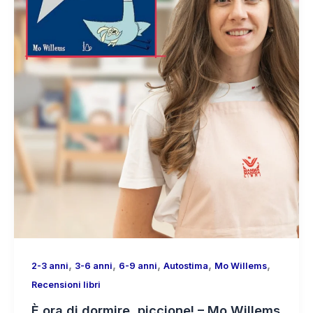
,
,
,
,
,
2-3 anni
3-6 anni
6-9 anni
Autostima
Mo Willems
Recensioni libri
È ora di dormire, piccione! – Mo Willems