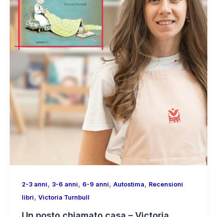
,
,
,
,
2-3 anni
3-6 anni
6-9 anni
Autostima
Recensioni
,
libri
Victoria Turnbull
Un posto chiamato casa – Victoria