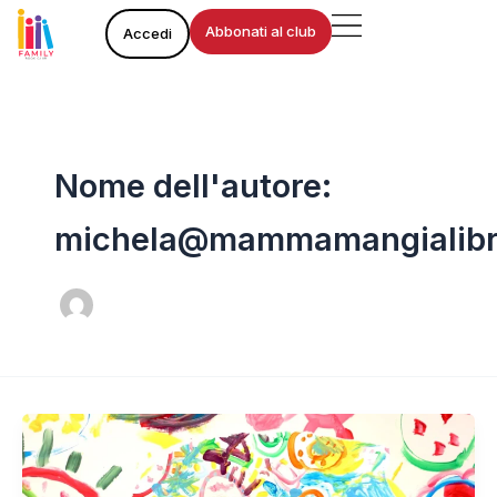
Vai
Abbonati al club
Accedi
al
contenuto
Nome dell'autore:
michela@mammamangialibr